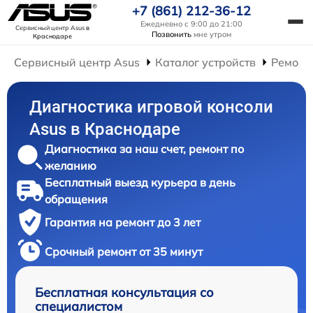
+7 (861) 212-36-12
Ежедневно с 9:00 до 21:00
Сервисный центр Asus
в
Позвонить
мне утром
Краснодаре
Сервисный центр Asus
Каталог устройств
Ремонт
Диагностика игровой консоли
Asus в Краснодаре
Диагностика за наш счет, ремонт по
желанию
Бесплатный выезд курьера в день
обращения
Гарантия на ремонт до 3 лет
Срочный ремонт от 35 минут
Бесплатная консультация со
специалистом