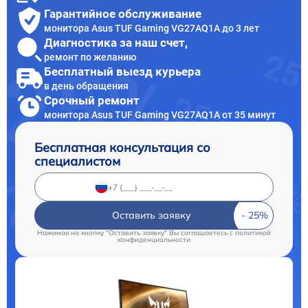
Гарантийное обслуживание
монитора Asus TUF Gaming VG27AQ1A до 3 лет
Диагностика за наш счет,
ремонт по желанию
Бесплатный выезд курьера
в день обращения
Срочный ремонт
монитора Asus TUF Gaming VG27AQ1A от 35 минут
Бесплатная консультация со
специалистом
Оставить заявку
Нажимая на кнопку "Оставить заявку" Вы соглашаетесь c
политикой
конфиденциальности