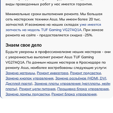
виды проведенных работ у нас имеется гарантия.
Минимальные сроки выполнения ремонта. Мы большая
сеть мастерских техники Asus. Мы имеем более 20 тыс.
запчастей. И возможно на наших складах
уже имеется
запчасть на модель TUF Gaming VG27AQ1A
. При заказе
ремонта на сайте - предоставляется скидка -25%.
Знаем свое дело
Будьте уверены в профессионализме наших мастеров - они
с уверенностью выполнят ремонт Asus TUF Gaming
VG27AQ1A. По данным наших мастеров в Краснодаре по
ремонту Asus, наиболее востребованы следующие услуги:
Замена матрицы
,
Ремонт инвертора
,
Ремонт подсветки
,
Замена кнопок управления
,
Замена разъёмов (HDMI, DVI,
Дисплей порта)
,
Замена платы управления (мат.платы, мейн
платы)
,
Ремонт цепи питания
,
Прошивка блока управления
,
Замена лампы подсветки
,
Ремонт блока управления
.