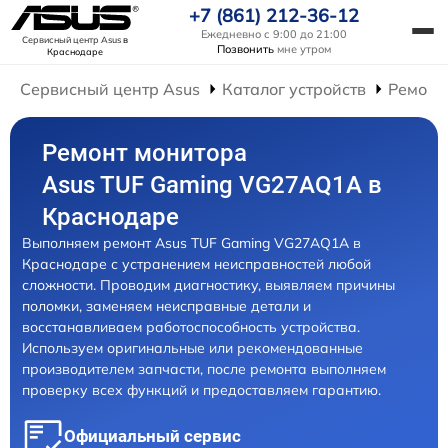
+7 (861) 212-36-12
Ежедневно с 9:00 до 21:00
Сервисный центр Asus
в
Позвонить
мне утром
Краснодаре
Сервисный центр Asus
Каталог устройств
Ремонт
Ремонт монитора
Asus TUF Gaming VG27AQ1A в
Краснодаре
Выполняем ремонт Asus TUF Gaming VG27AQ1A в
Краснодаре с устранением неисправностей любой
сложности. Проводим диагностику, выявляем причины
поломки, заменяем неисправные детали и
восстанавливаем работоспособность устройства.
Используем оригинальные или рекомендованные
производителем запчасти, после ремонта выполняем
проверку всех функций и предоставляем гарантию.
Официальный сервис