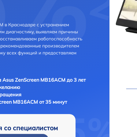
M в Краснодаре с устранением
м диагностику, выявляем причины
восстанавливаем работоспособность
и рекомендованные производителем
рку всех функций и предоставляем
 Asus ZenScreen MB16ACM до 3 лет
 желанию
бращения
creen MB16ACM от 35 минут
я со специалистом