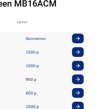
reen MB16ACM
Цена
бесплатно
1500 р
1000 р
900 р
600 р
1500 р