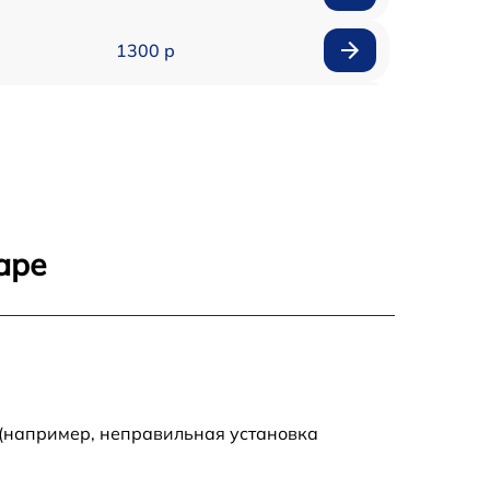
1300 р
1800 р
700 р
1400 р
аре
700 р
1500 р
1900 р
 (например, неправильная установка