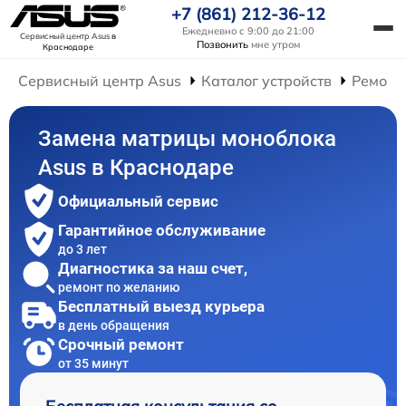
+7 (861) 212-36-12
Ежедневно с 9:00 до 21:00
Сервисный центр Asus
в
Позвонить
мне утром
Краснодаре
Сервисный центр Asus
Каталог устройств
Ремонт
Замена матрицы моноблока
Asus в Краснодаре
Официальный сервис
Гарантийное обслуживание
до 3 лет
Диагностика за наш счет,
ремонт по желанию
Бесплатный выезд курьера
в день обращения
Срочный ремонт
от 35 минут