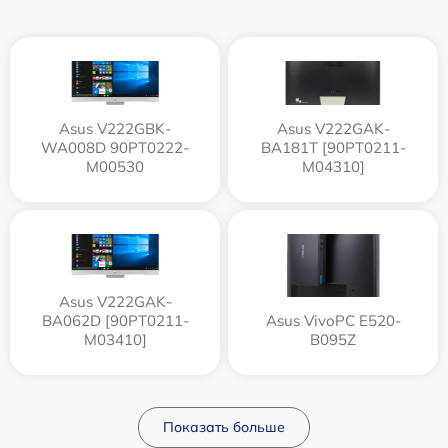
Asus V222GBK-
Asus V222GAK-
WA008D 90PT0222-
BA181T [90PT0211-
M00530
M04310]
Asus V222GAK-
BA062D [90PT0211-
Asus VivoPC E520-
M03410]
B095Z
Показать больше