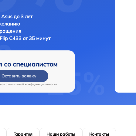
 Asus до 3 лет
 желанию
бращения
Flip C433 от 35 минут
я со специалистом
Оставить заявку
есь c
политикой конфиденциальности
Гарантия
Наши работы
Контакты