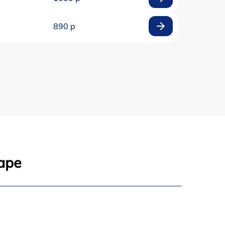
890 р
1800 р
1500 р
995 р
2600 р
аре
1145 р
1060 р
990 р