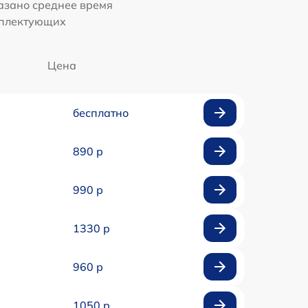
казано среднее время
мплектующих
Цена
бесплатно
890 р
990 р
1330 р
960 р
1050 р