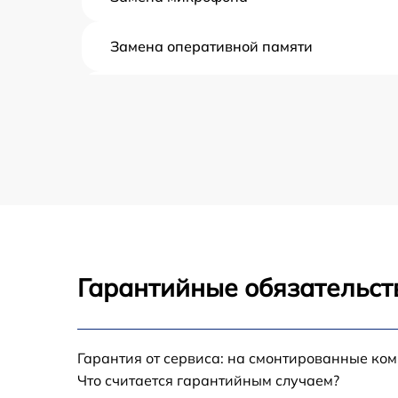
Замена оперативной памяти
Замена процессора
Замена системы охлаждения
Замена термопасты
Замена северного моста
Гарантийные обязательст
Замена экрана
Замена USB порта
Гарантия от сервиса: на смонтированные ко
Что считается гарантийным случаем?
Восстановление данных