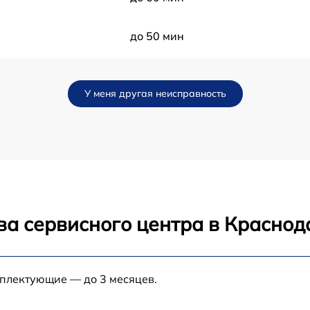
до 50 мин
до 120 мин
У меня другая неисправность
до 70 мин
до 30 мин
до 80 мин
ва сервисного центра в Краснод
до 80 мин
до 60 мин
мплектующие — до 3 месяцев.
до 70 мин