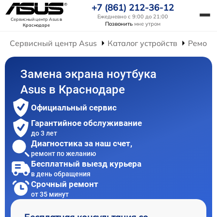
+7 (861) 212-36-12
Ежедневно с 9:00 до 21:00
Сервисный центр Asus
в
Позвонить
мне утром
Краснодаре
Сервисный центр Asus
Каталог устройств
Ремонт
Замена экрана ноутбука
Asus в Краснодаре
Официальный сервис
Гарантийное обслуживание
до 3 лет
Диагностика за наш счет,
ремонт по желанию
Бесплатный выезд курьера
в день обращения
Срочный ремонт
от 35 минут