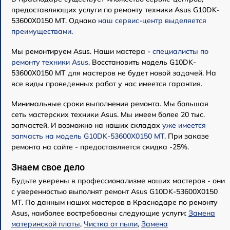
предоставляющих услуги по ремонту техники Asus G10DK-
53600X0150 MT. Однако
наш сервис-центр выделяется
преимуществами
.
Мы ремонтируем Asus. Наши мастера -
специалисты по
ремонту техники Asus
. Восстановить модель G10DK-
53600X0150 MT для мастеров не будет новой задачей. На
все виды проведенных работ у нас имеется гарантия.
Минимальные сроки выполнения ремонта. Мы большая
сеть мастерских техники Asus. Мы имеем более 20 тыс.
запчастей. И возможно на наших складах
уже имеется
запчасть на модель G10DK-53600X0150 MT
. При заказе
ремонта на сайте - предоставляется скидка -25%.
Знаем свое дело
Будьте уверены в профессионализме наших мастеров - они
с уверенностью выполнят ремонт Asus G10DK-53600X0150
MT. По данным наших мастеров в Краснодаре по ремонту
Asus, наиболее востребованы следующие услуги:
Замена
материнской платы
,
Чистка от пыли
,
Замена