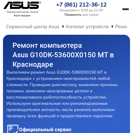
+7 (861) 212-36-12
Ежедневно с 9:00 до 21:00
Сервисный центр Asus
в
Позвонить
мне утром
Краснодаре
Сервисный центр Asus
Каталог устройств
Ремонт
Ремонт компьютера
Asus G10DK-53600X0150 MT в
Краснодаре
Выполняем ремонт Asus G10DK-53600X0150 MT в
Краснодаре с устранением неисправностей любой
сложности. Проводим диагностику, выявляем причины
поломки, заменяем неисправные детали и
восстанавливаем работоспособность устройства.
Используем оригинальные или рекомендованные
производителем запчасти, после ремонта выполняем
проверку всех функций и предоставляем гарантию.
Официальный сервис