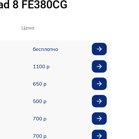
ad 8 FE380CG
Цена
бесплатно
1100 р
650 р
500 р
700 р
700 р