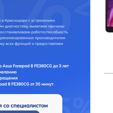
 в Краснодаре с устранением
м диагностику, выявляем причины
восстанавливаем работоспособность
и рекомендованные производителем
рку всех функций и предоставляем
 Asus Fonepad 8 FE380CG до 3 лет
 желанию
бращения
pad 8 FE380CG от 35 минут
я со специалистом