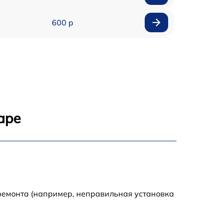
600 р
900 р
1100 р
500 р
аре
800 р
1200 р
800 р
ремонта (например, неправильная установка
500 р