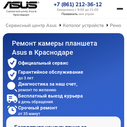
+7 (861) 212-36-12
Ежедневно с 9:00 до 21:00
Сервисный центр Asus
в
Позвонить
мне утром
Краснодаре
Сервисный центр Asus
Каталог устройств
Ремонт
Ремонт камеры планшета
Asus в Краснодаре
Официальный сервис
Гарантийное обслуживание
до 3 лет
Диагностика за наш счет,
ремонт по желанию
Бесплатный выезд курьера
в день обращения
Срочный ремонт
от 35 минут