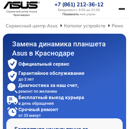
+7 (861) 212-36-12
Ежедневно с 9:00 до 21:00
Сервисный центр Asus
в
Позвонить
мне утром
Краснодаре
Сервисный центр Asus
Каталог устройств
Ремонт
Замена динамика планшета
Asus в Краснодаре
Официальный сервис
Гарантийное обслуживание
до 3 лет
Диагностика за наш счет,
ремонт по желанию
Бесплатный выезд курьера
в день обращения
Срочный ремонт
от 35 минут