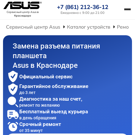
+7 (861) 212-36-12
Сервисный центр Asus
в
Ежедневно с 9:00 до 21:00
Краснодаре
Сервисный центр Asus
Каталог устройств
Ремонт
Замена разъема питания
планшета
Asus в Краснодаре
Официальный сервис
Гарантийное обслуживание
до 3 лет
Диагностика за наш счет,
ремонт по желанию
Бесплатный выезд курьера
в день обращения
Срочный ремонт
от 35 минут