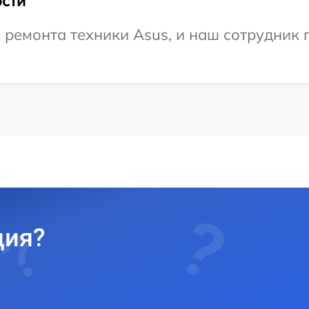
сти
емонта техники Asus, и наш сотрудник п
ция?