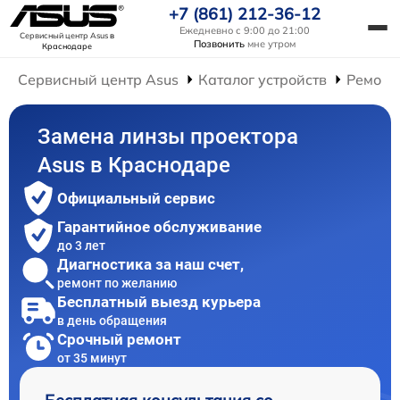
+7 (861) 212-36-12
Ежедневно с 9:00 до 21:00
Сервисный центр Asus
в
Позвонить
мне утром
Краснодаре
Сервисный центр Asus
Каталог устройств
Ремонт
Замена линзы проектора
Asus в Краснодаре
Официальный сервис
Гарантийное обслуживание
до 3 лет
Диагностика за наш счет,
ремонт по желанию
Бесплатный выезд курьера
в день обращения
Срочный ремонт
от 35 минут