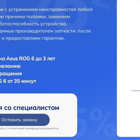
е с устранением неисправностей любой
ем причины поломки, заменяем
ботоспособность устройства.
анные производителем запчасти, после
 и предоставляем гарантию.
а Asus ROG 6 до 3 лет
 желанию
бращения
 6 от 35 минут
я со специалистом
Оставить заявку
есь c
политикой конфиденциальности