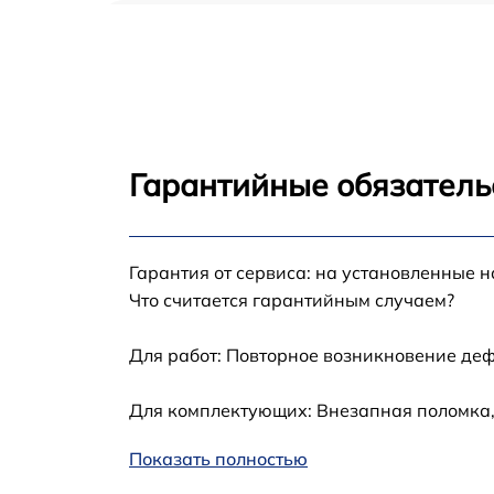
Замена вибромотора Asus ROG 6
Замена антенны Asus ROG 6
Замена датчика приближения Asus ROG 6
Гарантийные обязатель
Обновление ПО Asus ROG 6
Гарантия от сервиса: на установленные н
Замена экрана Asus ROG 6
Что считается гарантийным случаем?
Замена микрофона Asus ROG 6
Для работ: Повторное возникновение деф
Защита гидрогелевой пленкой Asus ROG 6
Для комплектующих: Внезапная поломка,
Показать полностью
Замена микросхемы Asus ROG 6