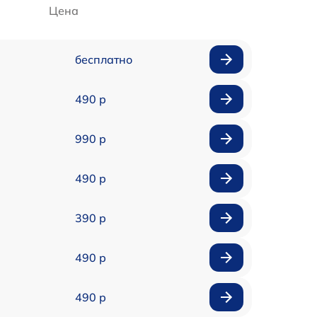
Цена
бесплатно
490 р
990 р
490 р
390 р
490 р
490 р