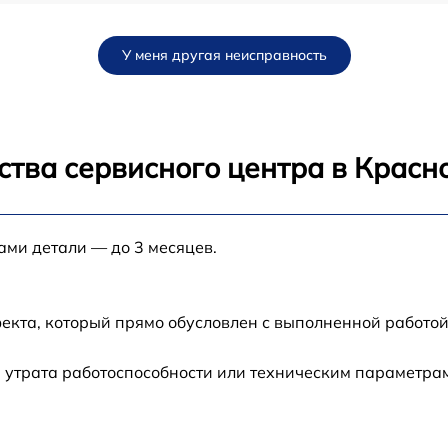
от 30 мин
У меня другая неисправность
от 25 мин
от 25 мин
ства сервисного центра в Красн
от 30 мин
ами детали — до 3 месяцев.
от 40 мин
от 15 мин
екта, который прямо обусловлен с выполненной работой
от 30 мин
 утрата работоспособности или техническим параметра
от 45 мин