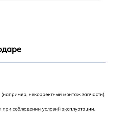
890 р
390 р
890 р
одаре
890 р
790 р
390 р
 (например, некорректный монтаж запчасти).
1290 р
м при соблюдении условий эксплуатации.
2190 р