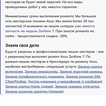
мастеров не будет новой задачей. На все виды
проведенных работ у нас имеется гарантия.
Минимальные сроки выполнения ремонта. Мы большая
сеть мастерских техники Asus. Мы имеем более 20 тыс.
запчастей. И возможно на наших складах
уже имеется
запчасть на модель Zenfone 7
. При заказе ремонта на
сайте - предоставляется скидка -25%.
Знаем свое дело
Будьте уверены в профессионализме наших мастеров - они
с уверенностью выполнят ремонт Asus Zenfone 7. По
данным наших мастеров в Краснодаре по ремонту Asus,
наиболее востребованы следующие услуги:
Замена кнопки
включения
,
Замена микросхемы
,
Замена передней камеры
,
Замена полифонического динамика
,
Замена разъема SIM
,
Сбор/Разбор
,
Чистка динамика и микрофонов (с разбором)
,
Замена кнопки Home (домой)
,
Замена сканера отпечатка
,
Замена разъема зарядки (питания)
.