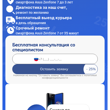
смартфона Asus Zenfone 7 до 3 лет
Диагностика за наш счет,
ремонт по желанию
Бесплатный выезд курьера
в день обращения
Срочный ремонт
смартфона Asus Zenfone 7 от 35 минут
Бесплатная консультация со
специалистом
Оставить заявку
Нажимая на кнопку "Оставить заявку" Вы соглашаетесь c
политикой
конфиденциальности
Скидка по