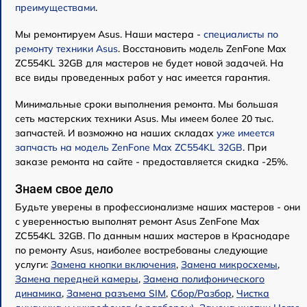
преимуществами
.
Мы ремонтируем Asus. Наши мастера -
специалисты по
ремонту техники Asus
. Восстановить модель ZenFone Max
ZC554KL 32GB для мастеров не будет новой задачей. На
все виды проведенных работ у нас имеется гарантия.
Минимальные сроки выполнения ремонта. Мы большая
сеть мастерских техники Asus. Мы имеем более 20 тыс.
запчастей. И возможно на наших складах
уже имеется
запчасть на модель ZenFone Max ZC554KL 32GB
. При
заказе ремонта на сайте - предоставляется скидка -25%.
Знаем свое дело
Будьте уверены в профессионализме наших мастеров - они
с уверенностью выполнят ремонт Asus ZenFone Max
ZC554KL 32GB. По данным наших мастеров в Краснодаре
по ремонту Asus, наиболее востребованы следующие
услуги:
Замена кнопки включения
,
Замена микросхемы
,
Замена передней камеры
,
Замена полифонического
динамика
,
Замена разъема SIM
,
Сбор/Разбор
,
Чистка