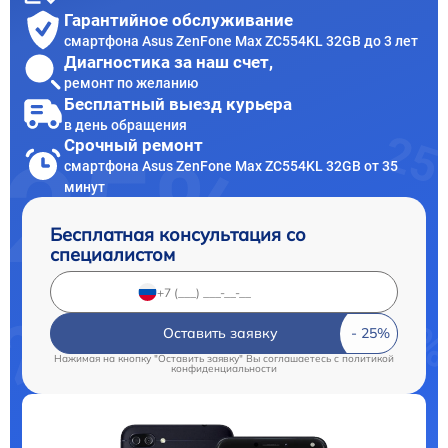
Гарантийное обслуживание
смартфона Asus ZenFone Max ZC554KL 32GB до 3 лет
Диагностика за наш счет,
ремонт по желанию
Бесплатный выезд курьера
в день обращения
Срочный ремонт
смартфона Asus ZenFone Max ZC554KL 32GB от 35
минут
Бесплатная консультация со
специалистом
Оставить заявку
Нажимая на кнопку "Оставить заявку" Вы соглашаетесь c
политикой
конфиденциальности