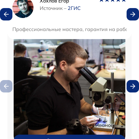
Наши мастера
Хохлов Егор
Источник –
2ГИС
Профессиональные мастера, гарантия на работу. Р
Константин Александрович Иванов