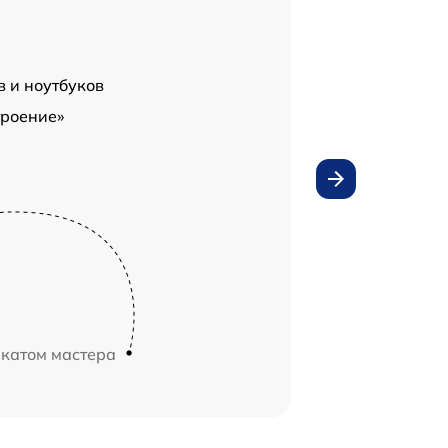
в и ноутбуков
троение»
икатом мастера