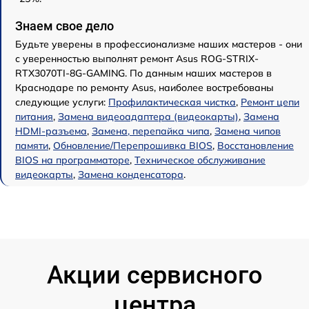
Знаем свое дело
Будьте уверены в профессионализме наших мастеров - они
с уверенностью выполнят ремонт Asus ROG-STRIX-
RTX3070TI-8G-GAMING. По данным наших мастеров в
Краснодаре по ремонту Asus, наиболее востребованы
следующие услуги:
Профилактическая чистка
,
Ремонт цепи
питания
,
Замена видеоадаптера (видеокарты)
,
Замена
HDMI-разъема
,
Замена, перепайка чипа
,
Замена чипов
памяти
,
Обновление/Перепрошивка BIOS
,
Восстановление
BIOS на программаторе
,
Техническое обслуживание
видеокарты
,
Замена конденсатора
.
Акции сервисного
центра