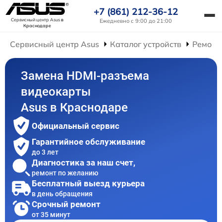
+7 (861) 212-36-12
Сервисный центр Asus
в
Ежедневно с 9:00 до 21:00
Краснодаре
Сервисный центр Asus
Каталог устройств
Ремонт
Замена HDMI-разъема
видеокарты
Asus в Краснодаре
Официальный сервис
Гарантийное обслуживание
до 3 лет
Диагностика за наш счет,
ремонт по желанию
Бесплатный выезд курьера
в день обращения
Срочный ремонт
от 35 минут